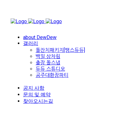
about DewDew
갤러리
돌잔치패키지[땡스듀듀]
백일 상차림
출장 돌스냅
듀듀 스튜디오
공주대환장파티
공지 사항
문의 및 예약
찾아오시는길