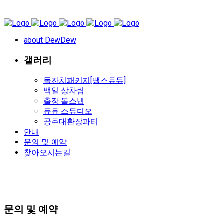
about DewDew
갤러리
돌잔치패키지[땡스듀듀]
백일 상차림
출장 돌스냅
듀듀 스튜디오
공주대환장파티
안내
문의 및 예약
찾아오시는길
문의 및 예약