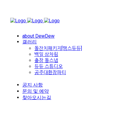
about DewDew
갤러리
돌잔치패키지[땡스듀듀]
백일 상차림
출장 돌스냅
듀듀 스튜디오
공주대환장파티
공지 사항
문의 및 예약
찾아오시는길