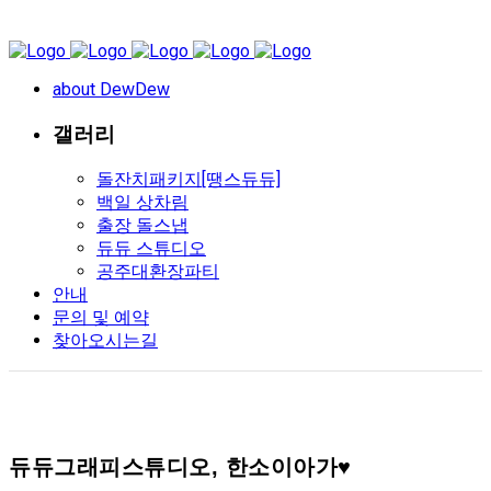
about DewDew
갤러리
돌잔치패키지[땡스듀듀]
백일 상차림
출장 돌스냅
듀듀 스튜디오
공주대환장파티
안내
문의 및 예약
찾아오시는길
듀듀그래피스튜디오, 한소이아가♥