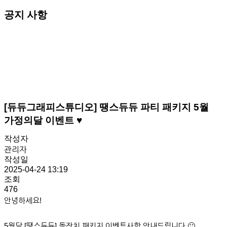
공지 사항
[듀듀그래피스튜디오] 땡스듀듀 파티 패키지 5월
가정의달 이벤트 ♥
작성자
관리자
작성일
2025-04-24 13:19
조회
476
안녕하세요!
5월달 [땡스듀듀] 돌잔치 패키지 이벤트사항 안내드립니다 🙂