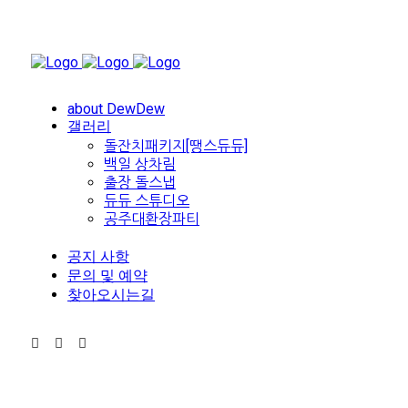
about DewDew
갤러리
돌잔치패키지[땡스듀듀]
백일 상차림
출장 돌스냅
듀듀 스튜디오
공주대환장파티
공지 사항
문의 및 예약
찾아오시는길