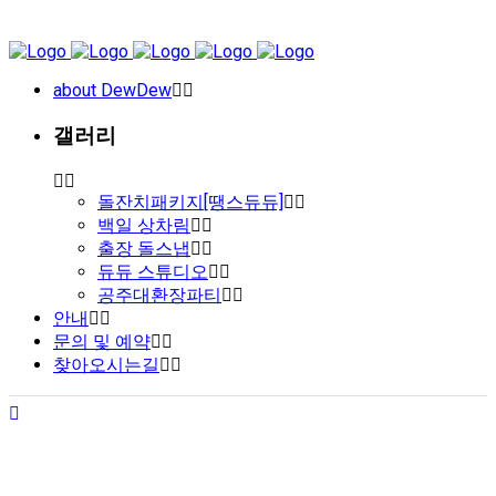
about DewDew
갤러리
돌잔치패키지[땡스듀듀]
백일 상차림
출장 돌스냅
듀듀 스튜디오
공주대환장파티
안내
문의 및 예약
찾아오시는길